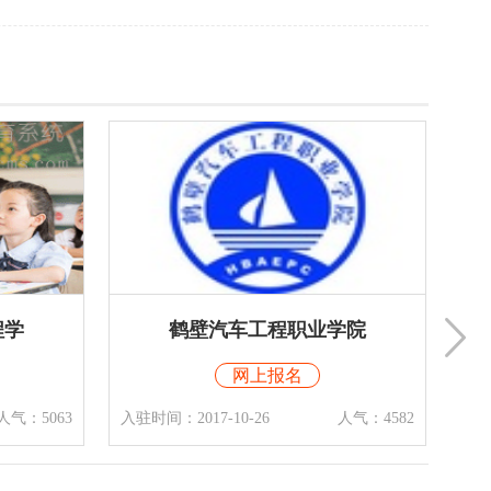
学院
鹤煤(集团)公司技术学
网上报名
人气：4582
入驻时间：2017-10-23
人气：5373
入驻