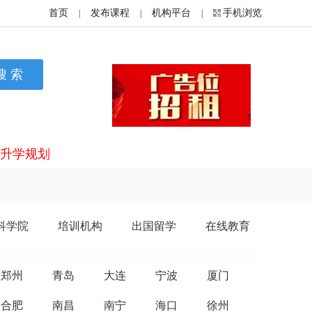
首页
发布课程
机构平台
手机浏览
|
|
|
升学规划
科学院
培训机构
出国留学
在线教育
郑州
青岛
大连
宁波
厦门
合肥
南昌
南宁
海口
徐州